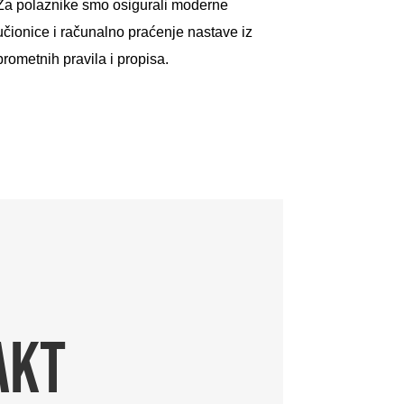
Za polaznike smo osigurali moderne
učionice i računalno praćenje nastave iz
prometnih pravila i propisa.
AKT