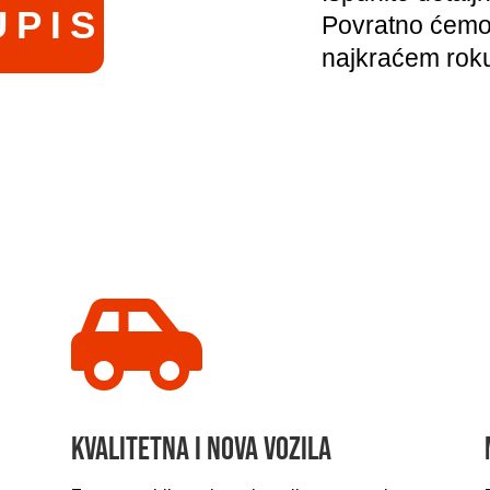
UPIS
Povratno ćemo 
najkraćem roku 

Kvalitetna I nova vozila