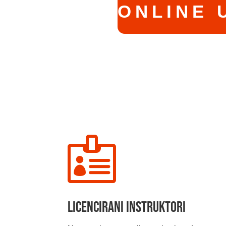
ONLINE 

Licencirani instruktori