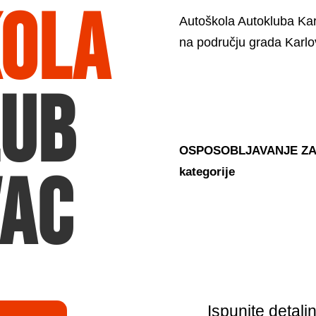
ola
Autoškola Autokluba Karl
na području grada Karlo
lub
OSPOSOBLJAVANJE ZA VO
ac
kategorije
Ispunite detalj