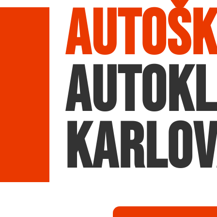
Autošk
Autok
Karlov